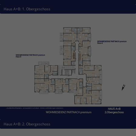
info@yourdomain.com
Haus A+B: 1. Obergeschoss
About us
Lorem ipsum dolor sit amet, consectetuer
adipiscing elit.
Aenean commodo ligula eget dolor. Aenean massa.
Cum sociis natoque penatibus et magnis dis
parturient montes, nascetur ridiculus mus. Donec
quam felis, ultricies nec.
Haus A+B: 2. Obergeschoss