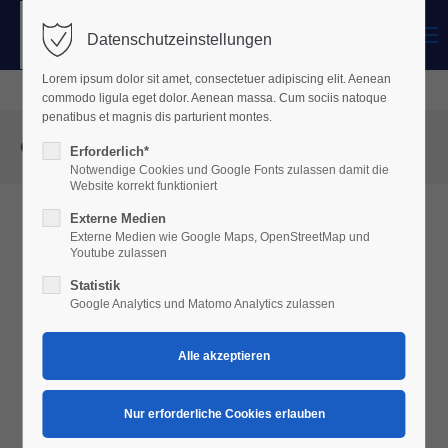
Menu
Datenschutzeinstellungen
Login
Lorem ipsum dolor sit amet, consectetuer adipiscing elit. Aenean
Benutzername
commodo ligula eget dolor. Aenean massa. Cum sociis natoque
penatibus et magnis dis parturient montes.
Geschosspläne
Erforderlich*
Notwendige Cookies und Google Fonts zulassen damit die
Passwort
Website korrekt funktioniert
Externe Medien
Externe Medien wie Google Maps, OpenStreetMap und
Youtube zulassen
Statistik
Anmelden
Google Analytics und Matomo Analytics zulassen
Register
|
Lost your password?
Support
Lorem ipsum dolor sit amet: