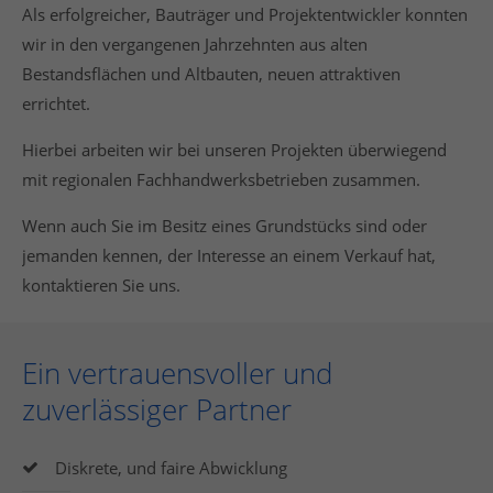
Als erfolgreicher, Bauträger und Projektentwickler konnten
info@yourdomain.com
wir in den vergangenen Jahrzehnten aus alten
About us
Bestandsflächen und Altbauten, neuen attraktiven
errichtet.
Lorem ipsum dolor sit amet, consectetuer
adipiscing elit.
Hierbei arbeiten wir bei unseren Projekten überwiegend
Aenean commodo ligula eget dolor. Aenean massa.
mit regionalen Fachhandwerksbetrieben zusammen.
Cum sociis natoque penatibus et magnis dis
Wenn auch Sie im Besitz eines Grundstücks sind oder
parturient montes, nascetur ridiculus mus. Donec
quam felis, ultricies nec.
jemanden kennen, der Interesse an einem Verkauf hat,
kontaktieren Sie uns.
Ein vertrauensvoller und
zuverlässiger Partner
Diskrete, und faire Abwicklung