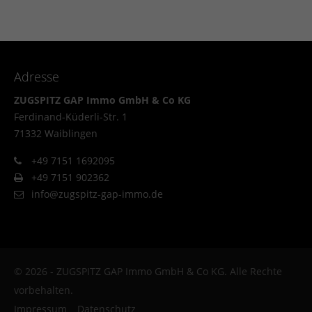
Adresse
ZUGSPITZ GAP Immo GmbH & Co KG
Ferdinand-Küderli-Str. 1
71332 Waiblingen
+49 7151 1692095
+49 7151 902362
info@zugspitz-gap-immo.de
© 2026 - ZUGSPITZ GAP Immo GmbH & Co KG. Alle Rechte
vorbehalten.
Impressum
Datenschutz