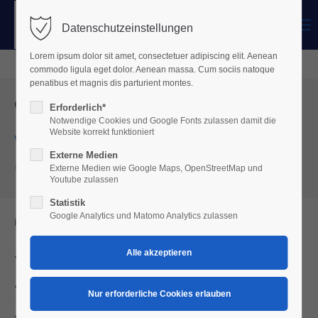
Menu
Datenschutzeinstellungen
Login
Lorem ipsum dolor sit amet, consectetuer adipiscing elit. Aenean
Benutzername
commodo ligula eget dolor. Aenean massa. Cum sociis natoque
penatibus et magnis dis parturient montes.
Grundstückssuche
Erforderlich*
Notwendige Cookies und Google Fonts zulassen damit die
Passwort
Website korrekt funktioniert
Wir suchen und kaufen
Externe Medien
Grundstücke und Bauplätze
Externe Medien wie Google Maps, OpenStreetMap und
Youtube zulassen
Statistik
Anmelden
Google Analytics und Matomo Analytics zulassen
in den Landkreisen:
Register
|
Lost your password?
Stuttgart
Support
Ulm
Lorem ipsum dolor sit amet:
Augsburg